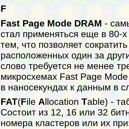
F
Fast Page Mode DRAM
- сам
стал применяться еще в 80-х
тем, что позволяет сократить
расположенных один за други
слово требуется не менее тр
микросхемах Fast Page Mode
в наносекундах к данным в с
FAT
(
F
ile
A
llocation
T
able) - т
Состоит из 12, 16 или 32 би
номера кластеров или их при