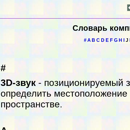
Словарь комп
#
A
B
C
D
E
F
G
H
I
J
#
3D-звук
- позиционируемый зв
определить местоположение 
пространстве.