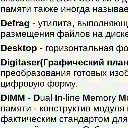
памяти также иногда называе
Defrag
- утилита, выполняю
размещения файлов на диске 
Desktop
- горизонтальная ф
Digitaser(Графический пла
преобразования готовых изоб
цифровую форму.
DIMM
-
D
ual
I
n-line
M
emory
M
памяти - конструктив модуля
фактическим стандартом для