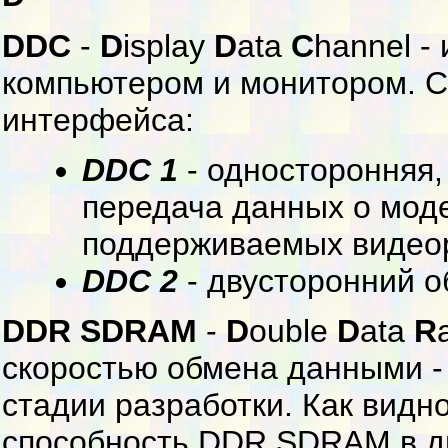
DDC
-
D
isplay
D
ata
C
hannel 
компьютером и монитором. С
интерфейса:
DDC 1
- односторонняя,
передача данных о мод
поддерживаемых видео
DDC 2
- двусторонний 
DDR SDRAM
-
D
ouble
D
ata
R
скоростью обмена данными -
стадии разработки. Как видно
способность DDR SDRAM в дв