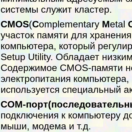
системы служит кластер.
CMOS
(
C
omplementary
M
etal
участок памяти для хранени
компьютера, который регули
Setup Utility. Обладает низк
Содержимое CMOS-памяти не
электропитания компьютера, 
используется специальный а
COM-порт(последовательн
подключения к компьютеру до
мыши, модема и т.д.