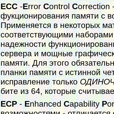
ECC
-
E
rror
C
ontrol
C
orrection
фукционирования памяти с в
Применяется в некоторых мат
соответствующими наборами 
надежности функционировани
сервера и мощные графичес
памяти. Для этого обязател
планки памяти с истинной че
исправление только
ОДИНО
бите из 64, которые считывае
ECP
-
E
nhanced
C
apability
P
o
возможностями - отличается 