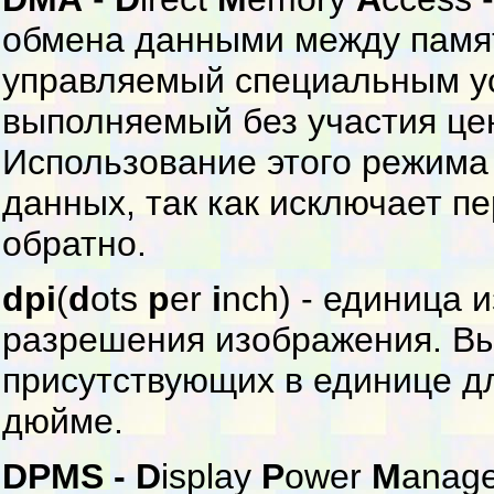
обмена данными между памят
управляемый специальным у
выполняемый без участия це
Использование этого режима
данных, так как исключает п
обратно.
dpi
(
d
ots
p
er
i
nch) - единица
разрешения изображения. Вы
присутствующих в единице д
дюйме.
DPMS - D
isplay
P
ower
M
anag