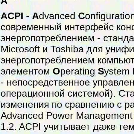
A
ACPI
-
A
dvanced
C
onfigurati
современный интерфейс кон
энергопотреблением - станда
Microsoft и Toshiba для уни
энергопотреблением компьют
элементом
O
perating
S
ystem
- непосредственное управле
операционной системой). Ст
изменения по сравнению с р
Advanced Power Management (
1.2. ACPI учитывает даже те