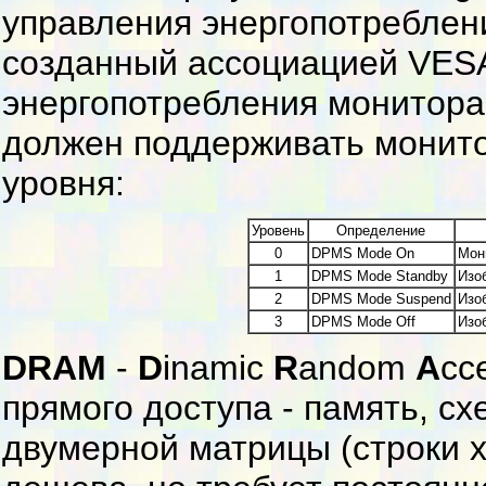
управления энергопотреблени
созданный ассоциацией VESA
энергопотребления монитора
должен поддерживать монито
уровня:
Уровень
Определение
0
DPMS Mode On
Мон
1
DPMS Mode Standby
Изо
2
DPMS Mode Suspend
Изо
3
DPMS Mode Off
Изо
DRAM
-
D
inamic
R
andom
A
cc
прямого доступа - память, с
двумерной матрицы (строки х