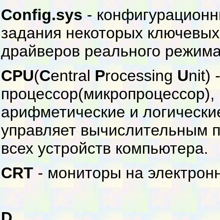
Config.sys
- конфигурационн
задания некоторых ключевых
драйверов реального режима
CPU
(
C
entral
P
rocessing
U
nit)
процессор(микропроцессор),
арифметические и логически
управляет вычислительным п
всех устройств компьютера.
CRT
- мониторы на электрон
D