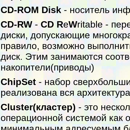
CD-ROM Disk
- носитель ин
CD-RW
-
CD
R
e
W
ritable - п
диски, допускающие многокр
правило, возможно выполнить
диск. Этим занимаются соот
накопители(приводы)
ChipSet
- набор сверхбольши
реализована вся архитектура
Cluster(кластер)
- это неско
операционной системой как о
минимальным адресуемым бл