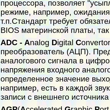
процессора, позволяет "усып
режиме, например, ожидания
т.п.Стандарт требует обязат
BIOS материнской платы, так
ADC - A
nalog
D
igital
C
onverto
преобразователь (АЦП). Пре
аналогового сигнала в цифро
напряжения входного аналого
определенное значение выхо
например, есть в каждой звук
записи с внешнего источника 
AGP
(
A
ccelerated
G
raphic
P
or