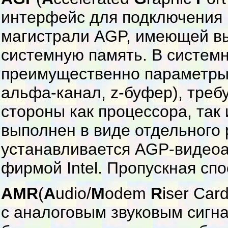
интерфейс для подключения 
магистрали AGP, имеющей в
системную память. В систем
преимущественно параметры 
альфа-канал, z-буфер), треб
стороны как процессора, так
выполнен в виде отдельного 
устанавливается AGP-видеоа
фирмой Intel. Пропускная сп
AMR
(
A
udio/
M
odem
R
iser Car
с аналоговым звуковым сигна