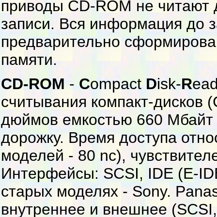
приводы CD-ROM не читают д
записи. Вся информация до 
предварительно сформирован
памяти.
CD-ROM
-
C
ompact
D
isk-
R
ea
считывания компакт-дисков (
дюймов емкостью 660 Мбайт 
дорожку. Время доступа отно
моделей - 80 nc), чувствител
Интерфейсы: SCSI, IDE (E-ID
старых моделях - Sony. Panas
внутреннее и внешнее (SCSI, 