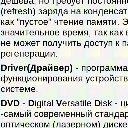
дешева, но требует постоянн
(refresh) заряда на конденс
как "пустое" чтение памяти. 
значительное время, так как 
не может получить доступ к 
регенерации.
Driver(Драйвер)
- программа
функционирования устройств
системе.
DVD
-
D
igital
V
ersatile
D
isk -
-самый современный станда
оптическом (лазерном) диск