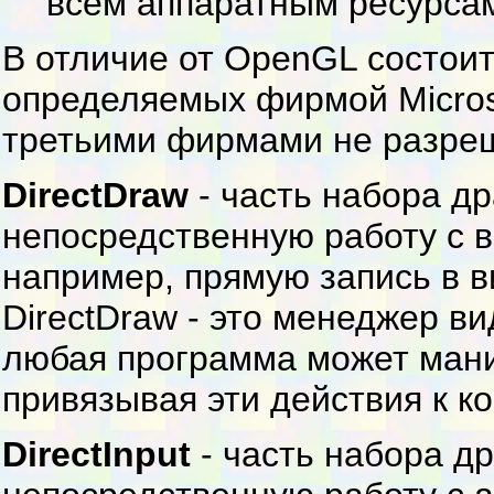
всем аппаратным ресурсам
В отличие от OpenGL состоит
определяемых фирмой Microso
третьими фирмами не разре
DirectDraw
- часть набора д
непосредственную работу с 
например, прямую запись в в
DirectDraw - это менеджер ви
любая программа может мани
привязывая эти действия к к
DirectInput
- часть набора д