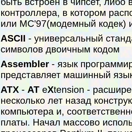
быть встроен в чипсет, либо
контроллера, в котором расп
или MC'97(модемный кодек) и
ASCII
- универсальный станд
символов двоичным кодом
Assembler
- язык программи
представляет машинный язык
ATX
-
AT
e
X
tension - расшир
несколько лет назад констру
компьютера и, соответствен
платы. Начал массово испол