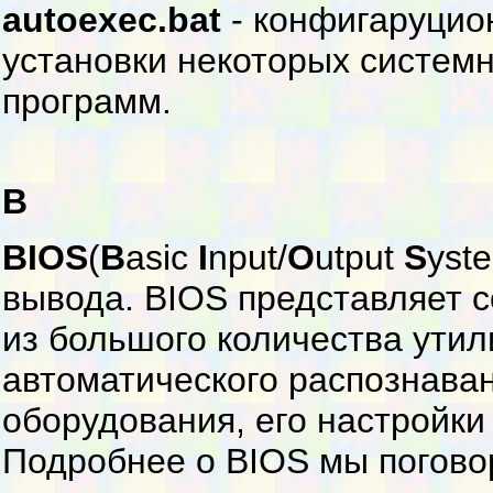
autoexec.bat
- конфигаруцио
установки некоторых системн
программ.
B
BIOS
(
B
asic
I
nput/
O
utput
S
yst
вывода. BIOS представляет 
из большого количества утил
автоматического распознава
оборудования, его настройки
Подробнее о BIOS мы погово