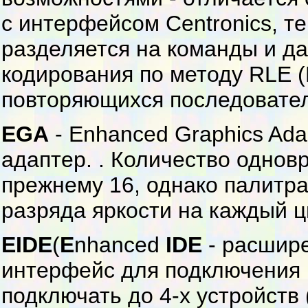
с интерфейсом Centronics, 
разделяется на команды и д
кодирования по методу RLE (
повторяющихся последовател
EGA
- Enhanced Graphics Ada
адаптеp. . Количество однов
пpежнему 16, однако палитpа
pазpяда яpкости на каждый ц
EIDE
(
E
nhanced
IDE
- pасшиp
интерфейс для подключения
подключать до 4-х устройств 