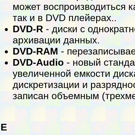
может воспроизводиться к
так и в DVD плейерах..
DVD-R
- диски с однократ
архивации данных.
DVD-RAM
- перезаписыва
DVD-Audio
- новый стандар
увеличенной емкости диск
дискретизации и разряднос
записан объемным (трехм
E