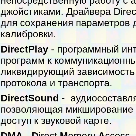
непосредственную работу с
джойстиками. Драйвера Direc
для сохранения параметров д
калибровки.
DirectPlay
- программный инт
программ к коммуникационны
ликвидирующий зависимость 
протокола и транспорта.
DirectSound
- аудиосоставля
позволяющая микширование 
доступ к звуковой карте.
DMA
-
D
irect
M
emory
A
ccess 